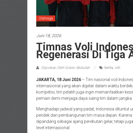
Olahraga
Juni 18, 2026
Timnas Voli Indones
Regenerasi Di Tiga 
Diposkan Oleh:Goken Abdullah
berita
,
voli
JAKARTA, 18 Juni 2026
– Tim nasional voli Indon
internasional yang akan digelar dalam waktu berdeka
kompetisi, tim pelatih juga ingin memanfaatkan ke
pemain demi menjaga daya saing tim dalam jangka 
Menghadapi jadwal yang padat, Indonesia dituntut
pendek dan pembangunan tim masa depan. Karena itu
dipandang sebagai ajang perebutan gelar, tetapi ju
level internasional.