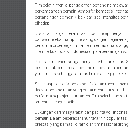
Tim pelatih menilai pengalaman bertanding melawa
perkembangan pemain. Atmosfer kompetisi interna
pertandingan domestik, baik dari segi intensitas p
dihadapi.
Di sisi lain, target meraih hasil positif tetap menja
bahwa mereka mampu bersaing dengan negara-negar
performa di berbagai turnamen internasional diangg
memperkuat posisi Indonesia di peta persaingan voli
Program regenerasi juga menjadi perhatian serius.
besar untuk berlatih dan bertanding bersama pemain
yang mulus sehingga kualitas tim tetap terjaga keti
Selain aspek teknis, persiapan fisik dan mental men
Jadwal pertandingan yang padat menuntut seluruh
performa sepanjang turnamen. Tim pelatih dan staf
terpenuhi dengan baik.
Dukungan dari masyarakat dan pecinta voli Indones
pemain. Dalam beberapa tahun terakhir, popularitas 
prestasi yang berhasil diraih oleh tim nasional di ti