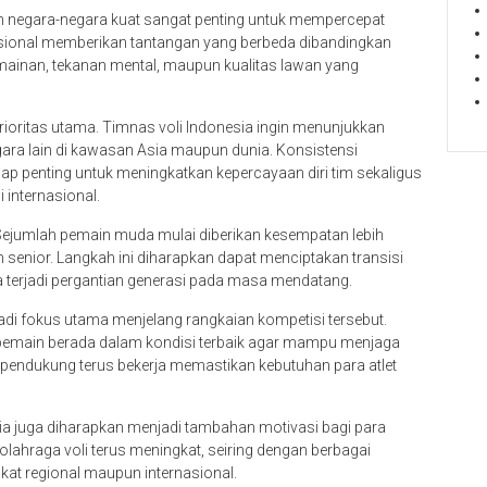
n negara-negara kuat sangat penting untuk mempercepat
sional memberikan tantangan yang berbeda dibandingkan
ermainan, tekanan mental, maupun kualitas lawan yang
di prioritas utama. Timnas voli Indonesia ingin menunjukkan
a lain di kawasan Asia maupun dunia. Konsistensi
ap penting untuk meningkatkan kepercayaan diri tim sekaligus
 internasional.
 Sejumlah pemain muda mulai diberikan kesempatan lebih
 senior. Langkah ini diharapkan dapat menciptakan transisi
ka terjadi pergantian generasi pada masa mendatang.
jadi fokus utama menjelang rangkaian kompetisi tersebut.
 pemain berada dalam kondisi terbaik agar mampu menjaga
 pendukung terus bekerja memastikan kebutuhan para atlet
ia juga diharapkan menjadi tambahan motivasi bagi para
olahraga voli terus meningkat, seiring dengan berbagai
ngkat regional maupun internasional.