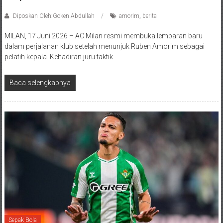
Diposkan Oleh:Goken Abdullah
amorim
,
berita
MILAN, 17 Juni 2026 – AC Milan resmi membuka lembaran baru
dalam perjalanan klub setelah menunjuk Ruben Amorim sebagai
pelatih kepala. Kehadiran juru taktik
Baca selengkapnya
Sepak Bola