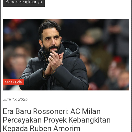
Baca selengkapnya
Sepak Bola
Juni 17, 2026
Era Baru Rossoneri: AC Milan
Percayakan Proyek Kebangkitan
Kepada Ruben Amorim