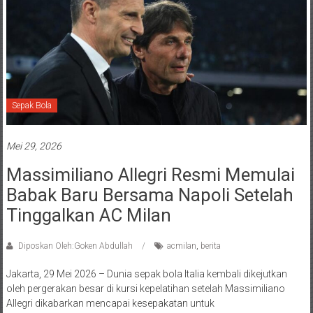
Sepak Bola
Mei 29, 2026
Massimiliano Allegri Resmi Memulai
Babak Baru Bersama Napoli Setelah
Tinggalkan AC Milan
Diposkan Oleh:Goken Abdullah
acmilan
,
berita
Jakarta, 29 Mei 2026 – Dunia sepak bola Italia kembali dikejutkan
oleh pergerakan besar di kursi kepelatihan setelah Massimiliano
Allegri dikabarkan mencapai kesepakatan untuk