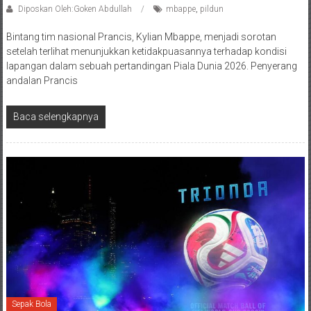
Diposkan Oleh:Goken Abdullah
mbappe
,
pildun
Bintang tim nasional Prancis, Kylian Mbappe, menjadi sorotan
setelah terlihat menunjukkan ketidakpuasannya terhadap kondisi
lapangan dalam sebuah pertandingan Piala Dunia 2026. Penyerang
andalan Prancis
Baca selengkapnya
Sepak Bola