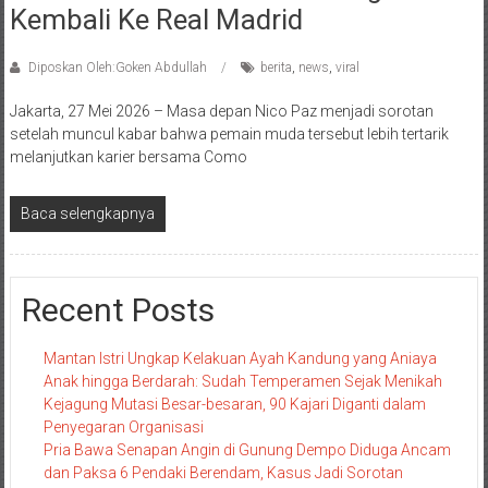
Kembali Ke Real Madrid
Diposkan Oleh:Goken Abdullah
berita
,
news
,
viral
Jakarta, 27 Mei 2026 – Masa depan Nico Paz menjadi sorotan
setelah muncul kabar bahwa pemain muda tersebut lebih tertarik
melanjutkan karier bersama Como
Baca selengkapnya
Recent Posts
Mantan Istri Ungkap Kelakuan Ayah Kandung yang Aniaya
Anak hingga Berdarah: Sudah Temperamen Sejak Menikah
Kejagung Mutasi Besar-besaran, 90 Kajari Diganti dalam
Penyegaran Organisasi
Pria Bawa Senapan Angin di Gunung Dempo Diduga Ancam
dan Paksa 6 Pendaki Berendam, Kasus Jadi Sorotan