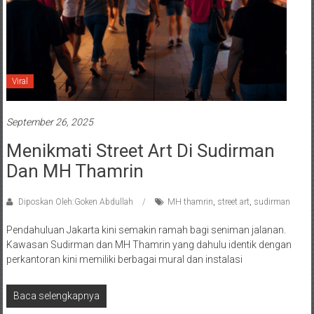
Viral
September 26, 2025
Menikmati Street Art Di Sudirman
Dan MH Thamrin
Diposkan Oleh:Goken Abdullah
MH thamrin
,
street art
,
sudirman
Pendahuluan Jakarta kini semakin ramah bagi seniman jalanan.
Kawasan Sudirman dan MH Thamrin yang dahulu identik dengan
perkantoran kini memiliki berbagai mural dan instalasi
Baca selengkapnya