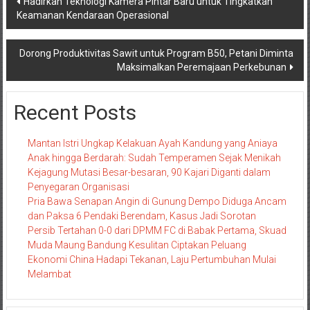
Hadirkan Teknologi Kamera Pintar Baru untuk Tingkatkan
Keamanan Kendaraan Operasional
pos
Dorong Produktivitas Sawit untuk Program B50, Petani Diminta
Maksimalkan Peremajaan Perkebunan
Recent Posts
Mantan Istri Ungkap Kelakuan Ayah Kandung yang Aniaya
Anak hingga Berdarah: Sudah Temperamen Sejak Menikah
Kejagung Mutasi Besar-besaran, 90 Kajari Diganti dalam
Penyegaran Organisasi
Pria Bawa Senapan Angin di Gunung Dempo Diduga Ancam
dan Paksa 6 Pendaki Berendam, Kasus Jadi Sorotan
Persib Tertahan 0-0 dari DPMM FC di Babak Pertama, Skuad
Muda Maung Bandung Kesulitan Ciptakan Peluang
Ekonomi China Hadapi Tekanan, Laju Pertumbuhan Mulai
Melambat