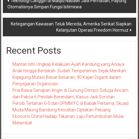
Teknologi Canggih di Masjid Nabawi Jadi Perhatian, Payung
Otomatisnya Simpan Fungsi Istimewa
pos
Ketegangan Kawasan Teluk Mereda, Amerika Serikat Siapkan
Kelanjutan Operasi Freedom Hormuz
Recent Posts
Mantan Istri Ungkap Kelakuan Ayah Kandung yang Aniaya
Anak hingga Berdarah: Sudah Temperamen Sejak Menikah
Kejagung Mutasi Besar-besaran, 90 Kajari Diganti dalam
Penyegaran Organisasi
Pria Bawa Senapan Angin di Gunung Dempo Diduga Ancam
dan Paksa 6 Pendaki Berendam, Kasus Jadi Sorotan
Persib Tertahan 0-0 dari DPMM FC di Babak Pertama, Skuad
Muda Maung Bandung Kesulitan Ciptakan Peluang
Ekonomi China Hadapi Tekanan, Laju Pertumbuhan Mulai
Melambat