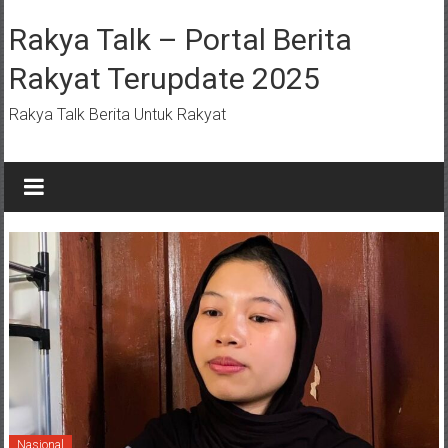
Lompat
ke
Rakya Talk – Portal Berita
konten
Rakyat Terupdate 2025
Rakya Talk Berita Untuk Rakyat
Nasional